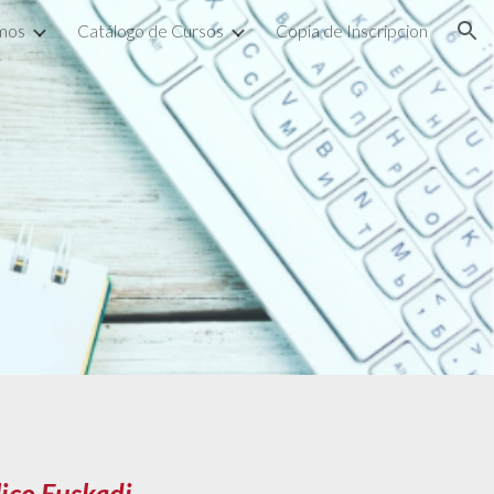
mos
Catálogo de Cursos
Copia de Inscripcion
ion
ico Euskadi