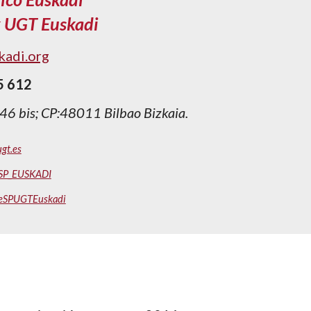
k UGT Euskadi
kadi.org
5 612
 46 bis; CP:48011 Bilbao Bizkaia.
ugt.es
T_SP_EUSKADI
/FeSPUGTEuskadi