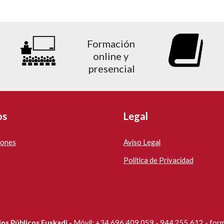
Formación 
online y 
presencial
os
Legal
iones
Aviso Legal
Política de Privacidad
ios Públicos Euskadi -
Móvil:
+34 696 409 059 - 944 255 612 -
for