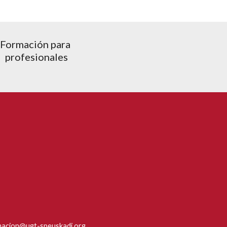
Formación para 
profesionales
macion@ugt-speuskadi.org