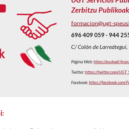
Zerbitzu Publikoa
formacion@ugt-speus
696 409 059 - 944 25
C/ Colón de Larreátegui,
Página Web: 
https://euskadi.fesp
Twitter: 
https://twitter.com/UG
Facebook: 
https://facebook.com
i
: